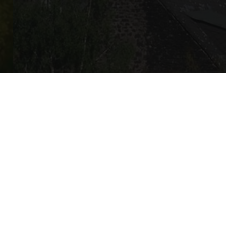
HAUPTGESCHÄFTS­STELLE
Obermendiger Straße 11
56736 Kottenheim
Mo - Di und Do - Fr: 09 - 12:30 Uhr
und nach Vereinbarung