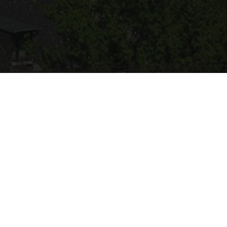
BÜRO WELLING
Obere Ackerstraße 12
56753 Welling
Termine nach Vereinbarung