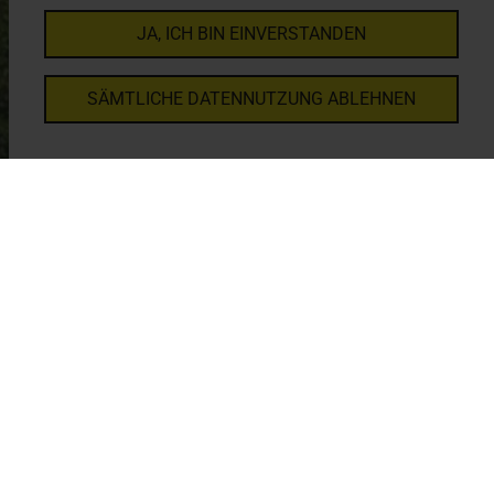
JA, ICH BIN EINVERSTANDEN
SÄMTLICHE DATENNUTZUNG ABLEHNEN
BÜRO WEIßENTHURM
Altestraße 4a
56575 Weißenthurm
Termine nach Vereinbarung