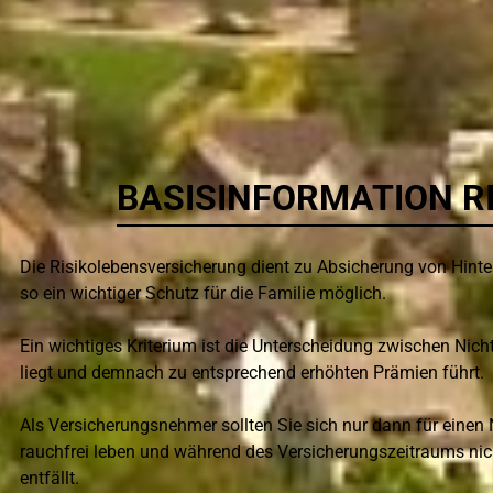
BASISINFORMATION R
Die Risikolebensversicherung dient zu Absicherung von Hinter
so ein wichtiger Schutz für die Familie möglich.
Ein wichtiges Kriterium ist die Unterscheidung zwischen Nich
liegt und demnach zu entsprechend erhöhten Prämien führt.
Als Versicherungsnehmer sollten Sie sich nur dann für einen
rauchfrei leben und während des Versicherungszeitraums nic
entfällt.