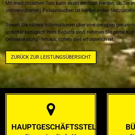
Mit medizinischen Test kann exakt ermittelt werden, ob Sie 
(mitversicherten) Passivrauchen ist hierbei sicher festzustelle
Soweit Sie nähere Informationen über eine der oben genannt
unsicher bezüglich Ihres Bedarfs sind, nehmen Sie gerne Konta
Onlineberatung - hinaus, sofern dies erforderlich ist.
ZURÜCK ZUR LEISTUNGSÜBERSICHT
HAUPTGESCHÄFTS­STELLE
BÜ